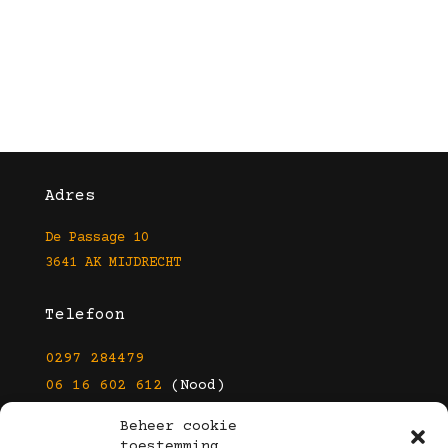
Adres
De Passage 10
3641 AK MIJDRECHT
Telefoon
0297 284479
06 16 602 612
(Nood)
Beheer cookie
E-mail
toestemming