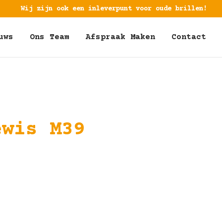
Wij zijn ook een inleverpunt voor oude brillen!
uws
Ons Team
Afspraak Maken
Contact
ewis M39