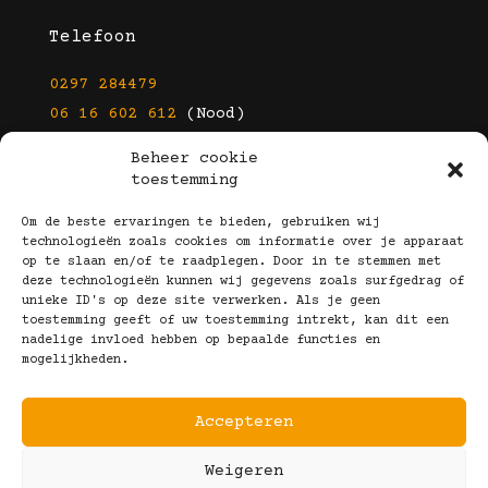
Telefoon
0297 284479
06 16 602 612
(Nood)
Beheer cookie
E-mail
toestemming
info@kootbrillen.nl
Om de beste ervaringen te bieden, gebruiken wij
technologieën zoals cookies om informatie over je apparaat
op te slaan en/of te raadplegen. Door in te stemmen met
Volg Ons!
deze technologieën kunnen wij gegevens zoals surfgedrag of
unieke ID's op deze site verwerken. Als je geen
toestemming geeft of uw toestemming intrekt, kan dit een
nadelige invloed hebben op bepaalde functies en
mogelijkheden.
Accepteren
Copyright © 2025 Koot Brillen
Weigeren
Algemene Voorwaarden