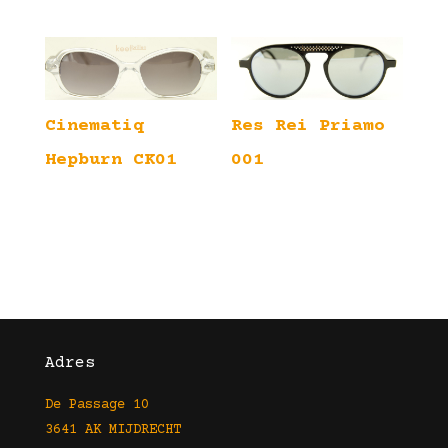
Cinematiq
Res Rei Priamo
Hepburn CK01
001
Adres
De Passage 10
3641 AK MIJDRECHT