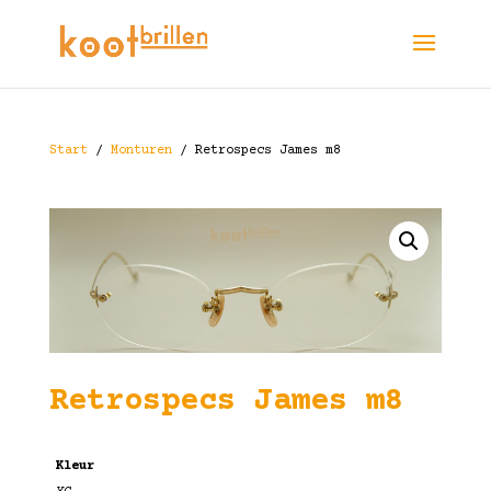
Start
/
Monturen
/ Retrospecs James m8
Retrospecs James m8
Kleur