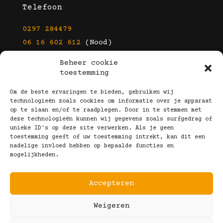
Telefoon
0297 284479
06 16 602 612
(Nood)
Beheer cookie
E-mail
toestemming
info@kootbrillen.nl
Om de beste ervaringen te bieden, gebruiken wij
technologieën zoals cookies om informatie over je apparaat
op te slaan en/of te raadplegen. Door in te stemmen met
Volg Ons!
deze technologieën kunnen wij gegevens zoals surfgedrag of
unieke ID's op deze site verwerken. Als je geen
toestemming geeft of uw toestemming intrekt, kan dit een
nadelige invloed hebben op bepaalde functies en
mogelijkheden.
Accepteren
Copyright © 2025 Koot Brillen
Weigeren
Algemene Voorwaarden
Realisatie door:
Webeyes
&
VirtuJoos