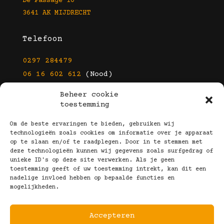
De Passage 10
3641 AK MIJDRECHT
Telefoon
0297 284479
06 16 602 612
(Nood)
Beheer cookie
E-mail
toestemming
info@kootbrillen.nl
Om de beste ervaringen te bieden, gebruiken wij
technologieën zoals cookies om informatie over je apparaat
op te slaan en/of te raadplegen. Door in te stemmen met
Volg Ons!
deze technologieën kunnen wij gegevens zoals surfgedrag of
unieke ID's op deze site verwerken. Als je geen
toestemming geeft of uw toestemming intrekt, kan dit een
nadelige invloed hebben op bepaalde functies en
mogelijkheden.
Accepteren