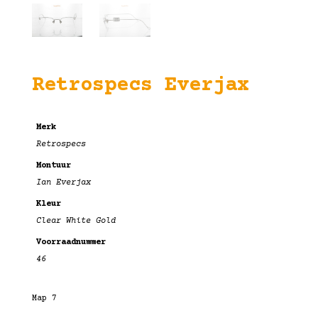
Retrospecs Everjax
Merk
Retrospecs
Montuur
Ian Everjax
Kleur
Clear White Gold
Voorraadnummer
46
Map 7