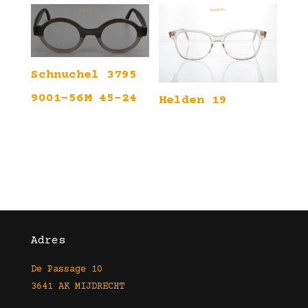
Schnuchel 3795
9001-56M 45-24
Helden 19
Adres
De Passage 10
3641 AK MIJDRECHT