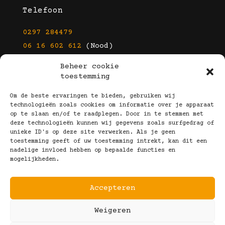
Telefoon
0297 284479
06 16 602 612
(Nood)
Beheer cookie
E-mail
toestemming
info@kootbrillen.nl
Om de beste ervaringen te bieden, gebruiken wij
technologieën zoals cookies om informatie over je apparaat
op te slaan en/of te raadplegen. Door in te stemmen met
Volg Ons!
deze technologieën kunnen wij gegevens zoals surfgedrag of
unieke ID's op deze site verwerken. Als je geen
toestemming geeft of uw toestemming intrekt, kan dit een
nadelige invloed hebben op bepaalde functies en
mogelijkheden.
Accepteren
Copyright © 2025 Koot Brillen
Weigeren
Algemene Voorwaarden