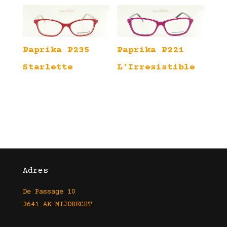
Paprika P235
Paprika P221
Starlette
L’Irresistible
Adres
De Passage 10
3641 AK MIJDRECHT