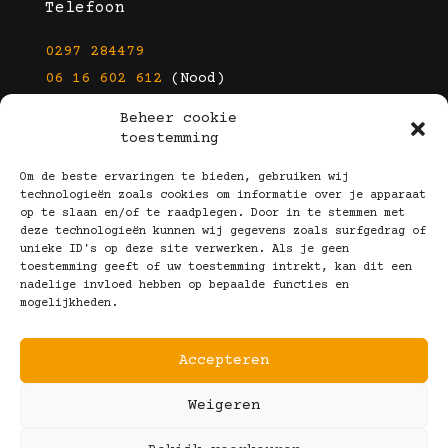
Telefoon
0297 284479
06 16 602 612
(Nood)
Beheer cookie
E-mail
toestemming
info@kootbrillen.nl
Om de beste ervaringen te bieden, gebruiken wij
technologieën zoals cookies om informatie over je apparaat
op te slaan en/of te raadplegen. Door in te stemmen met
Volg Ons!
deze technologieën kunnen wij gegevens zoals surfgedrag of
unieke ID's op deze site verwerken. Als je geen
toestemming geeft of uw toestemming intrekt, kan dit een
nadelige invloed hebben op bepaalde functies en
mogelijkheden.
Accepteren
Copyright © 2025 Koot Brillen
Weigeren
Algemene Voorwaarden
Realisatie door:
Webeyes
&
VirtuJoos