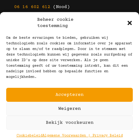
06 16 602 612
(Nood)
Beheer cookie
E-mail
toestemming
info@kootbrillen.nl
Om de beste ervaringen te bieden, gebruiken wij
technologieën zoals cookies om informatie over je apparaat
op te slaan en/of te raadplegen. Door in te stemmen met
Volg Ons!
deze technologieën kunnen wij gegevens zoals surfgedrag of
unieke ID's op deze site verwerken. Als je geen
toestemming geeft of uw toestemming intrekt, kan dit een
nadelige invloed hebben op bepaalde functies en
mogelijkheden.
Accepteren
Copyright © 2025 Koot Brillen
Weigeren
Algemene Voorwaarden
Realisatie door:
Webeyes
&
VirtuJoos
Bekijk voorkeuren
Illustraties door:
Marjolein Klijn
Cookiebeleid
Algemene Voorwaarden | Privacy Beleid