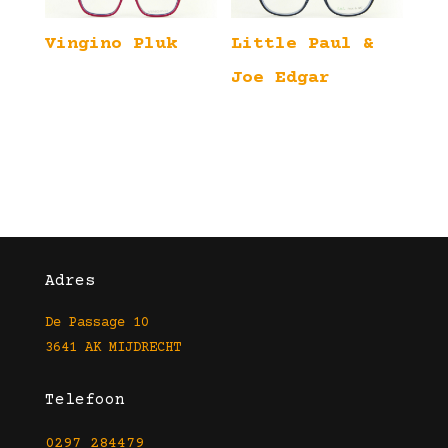
Vingino Pluk
Little Paul &
Joe Edgar
Adres
De Passage 10
3641 AK MIJDRECHT
Telefoon
0297 284479