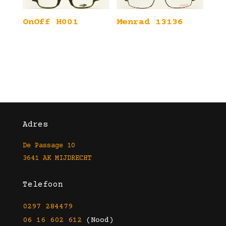
OnOff H001
Menrad 13136
Adres
De Passage 10
3641 AK MIJDRECHT
Telefoon
0297 284479
06 16 602 612
(Nood)