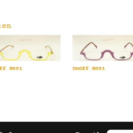
ten
ff H001
OnOff H001