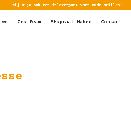
Wij zijn ook een inleverpunt voor oude brillen!
uws
Ons Team
Afspraak Maken
Contact
esse