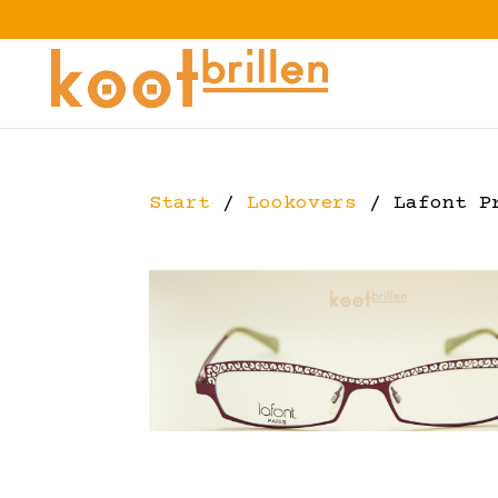
Start
/
Lookovers
/ Lafont P