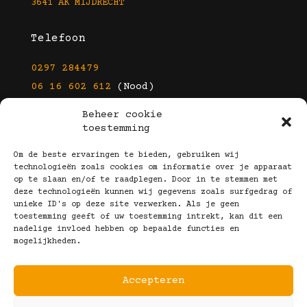
3641 AK MIJDRECHT
Telefoon
0297 284479
06 16 602 612
(Nood)
Beheer cookie
E-mail
toestemming
info@kootbrillen.nl
Om de beste ervaringen te bieden, gebruiken wij
technologieën zoals cookies om informatie over je apparaat
op te slaan en/of te raadplegen. Door in te stemmen met
Volg Ons!
deze technologieën kunnen wij gegevens zoals surfgedrag of
unieke ID's op deze site verwerken. Als je geen
toestemming geeft of uw toestemming intrekt, kan dit een
nadelige invloed hebben op bepaalde functies en
mogelijkheden.
Accepteren
Copyright © 2025 Koot Brillen