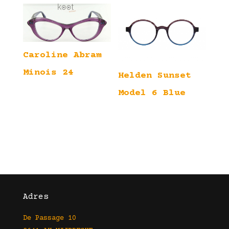
Caroline Abram
Minois 24
Helden Sunset
Model 6 Blue
Adres
De Passage 10