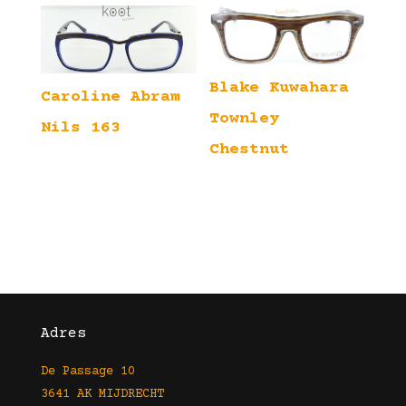
Blake Kuwahara
Caroline Abram
Townley
Nils 163
Chestnut
Adres
De Passage 10
3641 AK MIJDRECHT