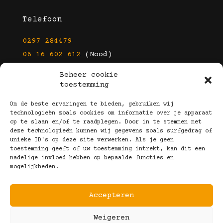
Telefoon
0297 284479
06 16 602 612
(Nood)
Beheer cookie
E-mail
toestemming
info@kootbrillen.nl
Om de beste ervaringen te bieden, gebruiken wij
technologieën zoals cookies om informatie over je apparaat
op te slaan en/of te raadplegen. Door in te stemmen met
Volg Ons!
deze technologieën kunnen wij gegevens zoals surfgedrag of
unieke ID's op deze site verwerken. Als je geen
toestemming geeft of uw toestemming intrekt, kan dit een
nadelige invloed hebben op bepaalde functies en
mogelijkheden.
Accepteren
Copyright © 2025 Koot Brillen
Weigeren
Algemene Voorwaarden