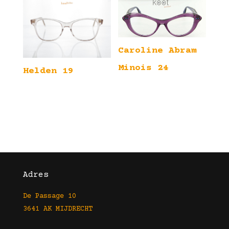
Caroline Abram
Minois 24
Helden 19
Adres
De Passage 10
3641 AK MIJDRECHT