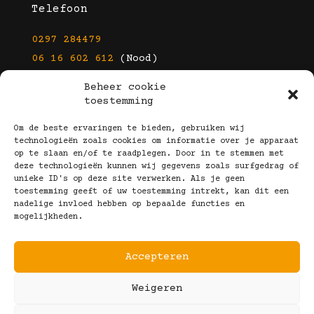
Telefoon
0297 284479
06 16 602 612
(Nood)
Beheer cookie
E-mail
toestemming
info@kootbrillen.nl
Om de beste ervaringen te bieden, gebruiken wij
technologieën zoals cookies om informatie over je apparaat
op te slaan en/of te raadplegen. Door in te stemmen met
Volg Ons!
deze technologieën kunnen wij gegevens zoals surfgedrag of
unieke ID's op deze site verwerken. Als je geen
toestemming geeft of uw toestemming intrekt, kan dit een
nadelige invloed hebben op bepaalde functies en
mogelijkheden.
Accepteren
Copyright © 2025 Koot Brillen
Weigeren
Algemene Voorwaarden
Realisatie door:
Webeyes
&
VirtuJoos