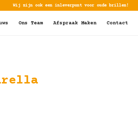
Wij zijn ook een inleverpunt voor oude brillen!
uws
Ons Team
Afspraak Maken
Contact
arella