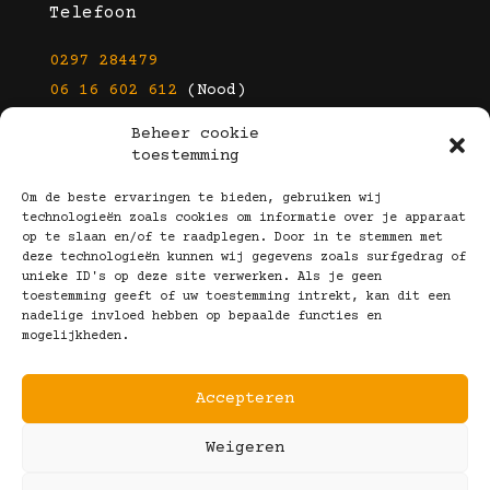
Telefoon
0297 284479
06 16 602 612
(Nood)
Beheer cookie
E-mail
toestemming
info@kootbrillen.nl
Om de beste ervaringen te bieden, gebruiken wij
technologieën zoals cookies om informatie over je apparaat
op te slaan en/of te raadplegen. Door in te stemmen met
Volg Ons!
deze technologieën kunnen wij gegevens zoals surfgedrag of
unieke ID's op deze site verwerken. Als je geen
toestemming geeft of uw toestemming intrekt, kan dit een
nadelige invloed hebben op bepaalde functies en
mogelijkheden.
Accepteren
Copyright © 2025 Koot Brillen
Weigeren
Algemene Voorwaarden
Realisatie door:
Webeyes
&
VirtuJoos