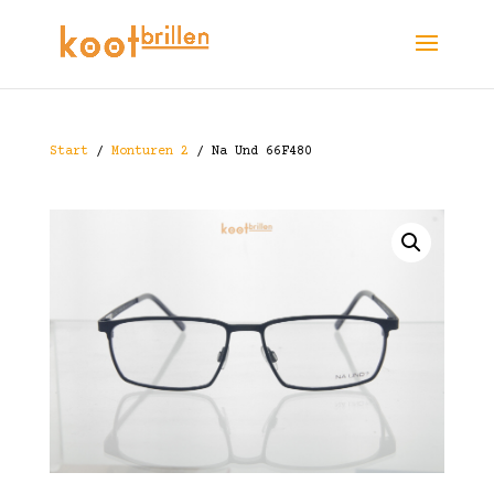
Start
/
Monturen 2
/ Na Und 66F480