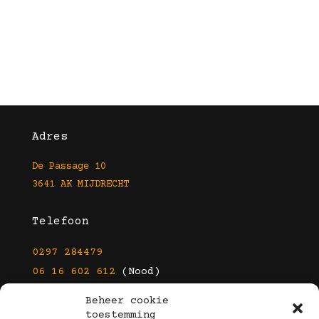
Adres
De Passage 10
3641 AK MIJDRECHT
Telefoon
0297 284479
06 16 602 612
(Nood)
Beheer cookie
E-mail
toestemming