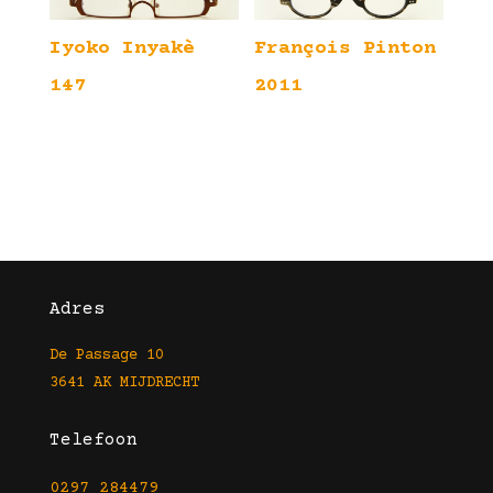
Iyoko Inyakè
François Pinton
147
2011
Adres
De Passage 10
3641 AK MIJDRECHT
Telefoon
0297 284479