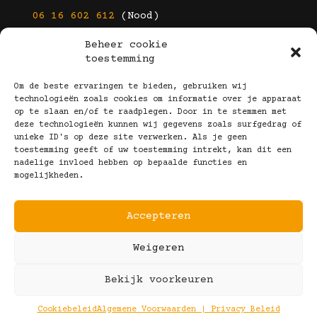
06 16 602 612
(Nood)
Beheer cookie
E-mail
toestemming
info@kootbrillen.nl
Om de beste ervaringen te bieden, gebruiken wij
technologieën zoals cookies om informatie over je apparaat
op te slaan en/of te raadplegen. Door in te stemmen met
Volg Ons!
deze technologieën kunnen wij gegevens zoals surfgedrag of
unieke ID's op deze site verwerken. Als je geen
toestemming geeft of uw toestemming intrekt, kan dit een
nadelige invloed hebben op bepaalde functies en
mogelijkheden.
Accepteren
Copyright © 2025 Koot Brillen
Weigeren
Algemene Voorwaarden
Realisatie door:
Webeyes
&
VirtuJoos
Bekijk voorkeuren
Illustraties door:
Marjolein Klijn
Cookiebeleid
Algemene Voorwaarden | Privacy Beleid