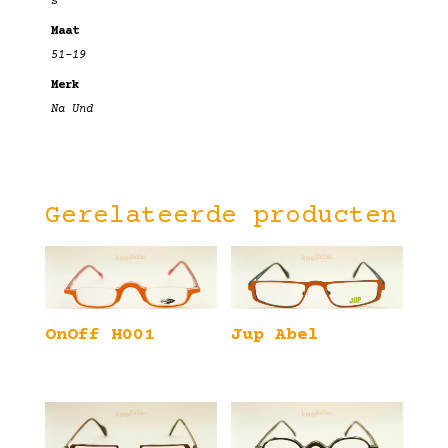
s
Maat
51-19
Merk
Na Und
Gerelateerde producten
OnOff H001
Jup Abel