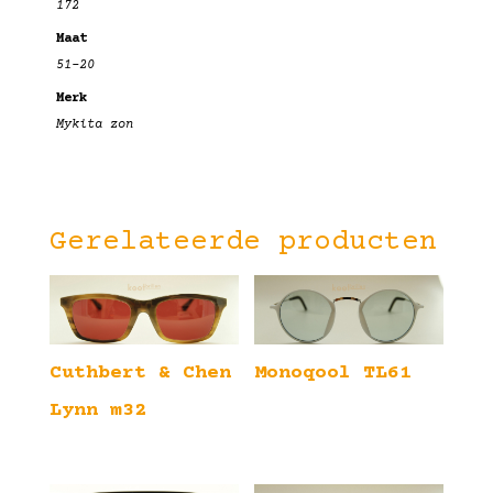
172
Maat
51-20
Merk
Mykita zon
Gerelateerde producten
Cuthbert & Chen
Monoqool TL61
Lynn m32