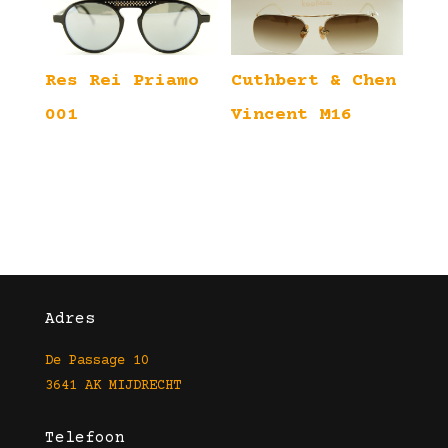
Res Rei Priamo
Cuthbert & Chen
001
Vincent M16
Adres
De Passage 10
3641 AK MIJDRECHT
Telefoon