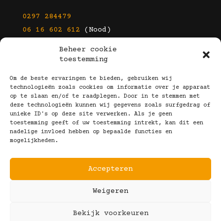
0297 284479
06 16 602 612
(Nood)
Beheer cookie
E-mail
toestemming
info@kootbrillen.nl
Om de beste ervaringen te bieden, gebruiken wij
technologieën zoals cookies om informatie over je apparaat
op te slaan en/of te raadplegen. Door in te stemmen met
Volg Ons!
deze technologieën kunnen wij gegevens zoals surfgedrag of
unieke ID's op deze site verwerken. Als je geen
toestemming geeft of uw toestemming intrekt, kan dit een
nadelige invloed hebben op bepaalde functies en
mogelijkheden.
Accepteren
Copyright © 2025 Koot Brillen
Weigeren
Algemene Voorwaarden
Realisatie door:
Webeyes
&
VirtuJoos
Bekijk voorkeuren
Illustraties door:
Marjolein Klijn