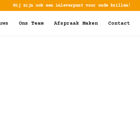
Wij zijn ook een inleverpunt voor oude brillen!
uws
Ons Team
Afspraak Maken
Contact