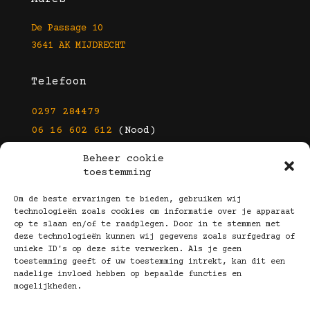
De Passage 10
3641 AK MIJDRECHT
Telefoon
0297 284479
06 16 602 612
(Nood)
Beheer cookie
E-mail
toestemming
info@kootbrillen.nl
Om de beste ervaringen te bieden, gebruiken wij
technologieën zoals cookies om informatie over je apparaat
op te slaan en/of te raadplegen. Door in te stemmen met
Volg Ons!
deze technologieën kunnen wij gegevens zoals surfgedrag of
unieke ID's op deze site verwerken. Als je geen
toestemming geeft of uw toestemming intrekt, kan dit een
nadelige invloed hebben op bepaalde functies en
mogelijkheden.