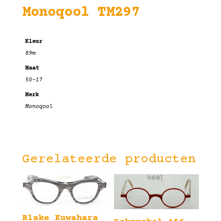
Monoqool TM297
Kleur
89m
Maat
50-17
Merk
Monoqool
Gerelateerde producten
Blake Kuwahara