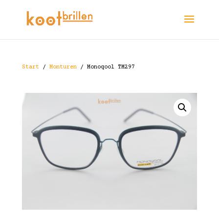
Start
/
Monturen
/ Monoqool TM297