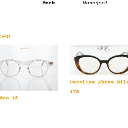
Merk
Monoqool
ten
Caroline Abram Mil
176
den 18