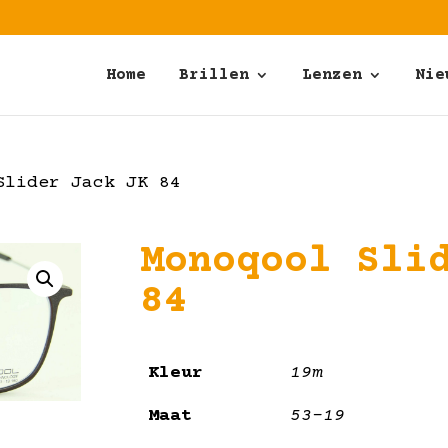
Home
Brillen
Lenzen
Nie
lider Jack JK 84
Monoqool Sli
84
Kleur
19m
Maat
53-19