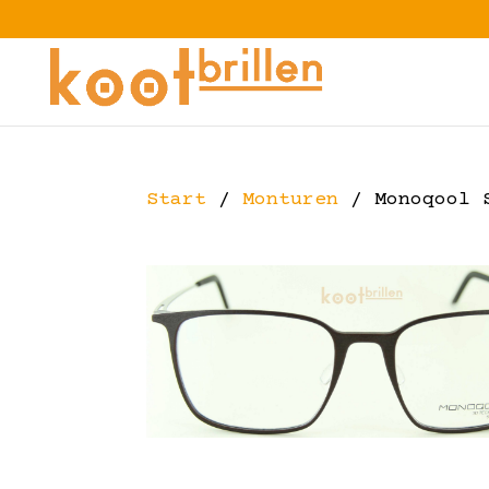
Start
/
Monturen
/ Monoqool S