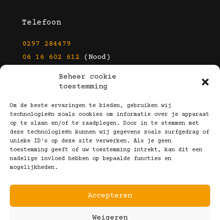
Telefoon
0297 284479
06 16 602 612
(Nood)
Beheer cookie
E-mail
toestemming
info@kootbrillen.nl
Om de beste ervaringen te bieden, gebruiken wij
technologieën zoals cookies om informatie over je apparaat
op te slaan en/of te raadplegen. Door in te stemmen met
Volg Ons!
deze technologieën kunnen wij gegevens zoals surfgedrag of
unieke ID's op deze site verwerken. Als je geen
toestemming geeft of uw toestemming intrekt, kan dit een
nadelige invloed hebben op bepaalde functies en
mogelijkheden.
Accepteren
Copyright © 2025 Koot Brillen
Weigeren