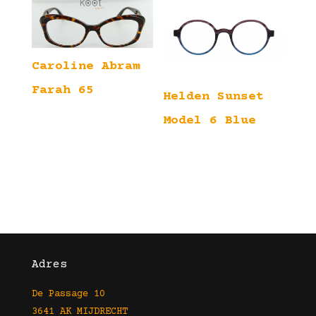
Caroline Abram
Farah 65
Helden Sunset
Model 6 Blue
Adres
De Passage 10
3641 AK MIJDRECHT