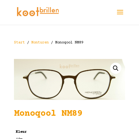
Start
/
Monturen
/ Monoqool NM89
Monoqool NM89
Kleur