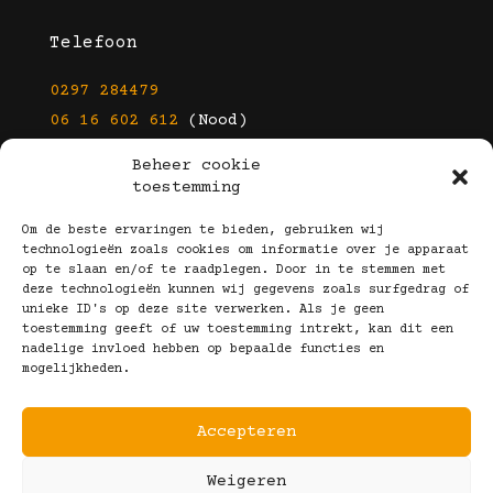
Telefoon
0297 284479
06 16 602 612
(Nood)
Beheer cookie
E-mail
toestemming
info@kootbrillen.nl
Om de beste ervaringen te bieden, gebruiken wij
technologieën zoals cookies om informatie over je apparaat
op te slaan en/of te raadplegen. Door in te stemmen met
Volg Ons!
deze technologieën kunnen wij gegevens zoals surfgedrag of
unieke ID's op deze site verwerken. Als je geen
toestemming geeft of uw toestemming intrekt, kan dit een
nadelige invloed hebben op bepaalde functies en
mogelijkheden.
Accepteren
Copyright © 2025 Koot Brillen
Weigeren
Algemene Voorwaarden