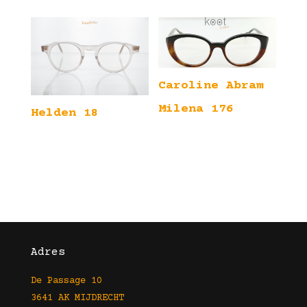
Caroline Abram
Milena 176
Helden 18
Adres
De Passage 10
3641 AK MIJDRECHT