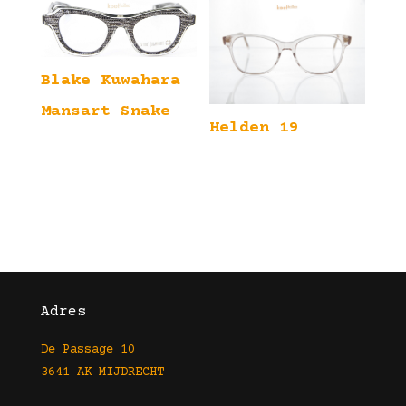
Blake Kuwahara
Mansart Snake
Helden 19
Adres
De Passage 10
3641 AK MIJDRECHT