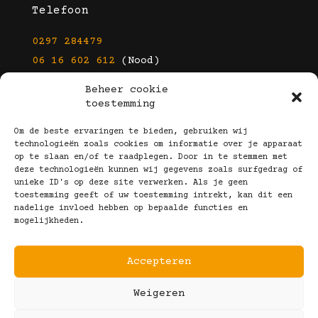
Telefoon
0297 284479
06 16 602 612
(Nood)
Beheer cookie
E-mail
toestemming
info@kootbrillen.nl
Om de beste ervaringen te bieden, gebruiken wij
technologieën zoals cookies om informatie over je apparaat
op te slaan en/of te raadplegen. Door in te stemmen met
Volg Ons!
deze technologieën kunnen wij gegevens zoals surfgedrag of
unieke ID's op deze site verwerken. Als je geen
toestemming geeft of uw toestemming intrekt, kan dit een
nadelige invloed hebben op bepaalde functies en
mogelijkheden.
Accepteren
Copyright © 2025 Koot Brillen
Weigeren
Algemene Voorwaarden
Realisatie door:
Webeyes
&
VirtuJoos