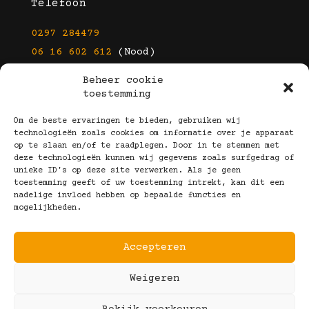
Telefoon
0297 284479
06 16 602 612
(Nood)
Beheer cookie
E-mail
toestemming
info@kootbrillen.nl
Om de beste ervaringen te bieden, gebruiken wij
technologieën zoals cookies om informatie over je apparaat
op te slaan en/of te raadplegen. Door in te stemmen met
Volg Ons!
deze technologieën kunnen wij gegevens zoals surfgedrag of
unieke ID's op deze site verwerken. Als je geen
toestemming geeft of uw toestemming intrekt, kan dit een
nadelige invloed hebben op bepaalde functies en
mogelijkheden.
Accepteren
Copyright © 2025 Koot Brillen
Weigeren
Algemene Voorwaarden
Realisatie door:
Webeyes
&
VirtuJoos