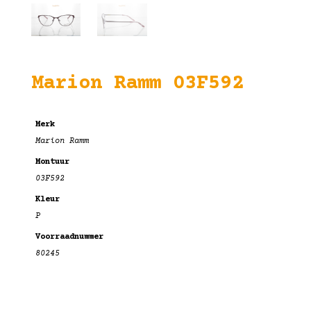
Marion Ramm 03F592
Merk
Marion Ramm
Montuur
03F592
Kleur
P
Voorraadnummer
80245