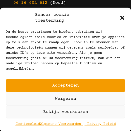
06 16 602 612
(Nood)
Beheer cookie
E-mail
toestemming
info@kootbrillen.nl
Om de beste ervaringen te bieden, gebruiken wij
technologieën zoals cookies om informatie over je apparaat
op te slaan en/of te raadplegen. Door in te stemmen met
Volg Ons!
deze technologieën kunnen wij gegevens zoals surfgedrag of
unieke ID's op deze site verwerken. Als je geen
toestemming geeft of uw toestemming intrekt, kan dit een
nadelige invloed hebben op bepaalde functies en
mogelijkheden.
Accepteren
Copyright © 2025 Koot Brillen
Weigeren
Algemene Voorwaarden
Realisatie door:
Webeyes
&
VirtuJoos
Bekijk voorkeuren
Illustraties door:
Marjolein Klijn
Cookiebeleid
Algemene Voorwaarden | Privacy Beleid