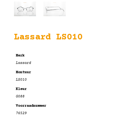
Lassard LS010
Merk
Lassard
Montuur
LS010
Kleur
G088
Voorraadnummer
76529