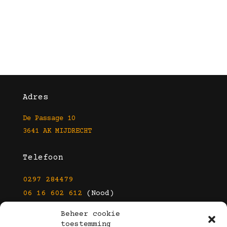
Adres
De Passage 10
3641 AK MIJDRECHT
Telefoon
0297 284479
06 16 602 612
(Nood)
Beheer cookie
E-mail
toestemming