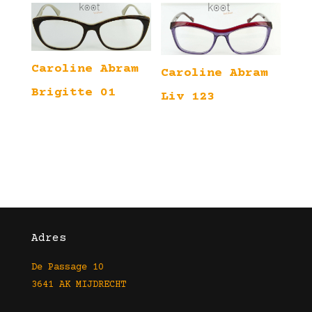
Caroline Abram
Caroline Abram
Brigitte 01
Liv 123
Adres
De Passage 10
3641 AK MIJDRECHT