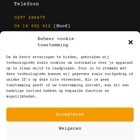
Telefoon
0297 284479
06 16 602 612
(Nood)
Beheer cookie
E-mail
toestemming
info@kootbrillen.nl
Om de beste ervaringen te bieden, gebruiken wij
technologieën zoals cookies om informatie over je apparaat
op te slaan en/of te raadplegen. Door in te stemmen met
Volg Ons!
deze technologieën kunnen wij gegevens zoals surfgedrag of
unieke ID's op deze site verwerken. Als je geen
toestemming geeft of uw toestemming intrekt, kan dit een
nadelige invloed hebben op bepaalde functies en
mogelijkheden.
Accepteren
Copyright © 2025 Koot Brillen
Weigeren
Algemene Voorwaarden
Realisatie door:
Webeyes
&
VirtuJoos