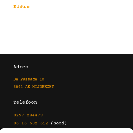
Elfie
Adres
De Passage 10
3641 AK MIJDRECHT
Telefoon
0297 284479
06 16 602 612
(Nood)