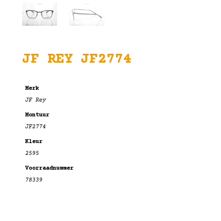
JF REY JF2774
Merk
JF Rey
Montuur
JF2774
Kleur
2595
Voorraadnummer
78339