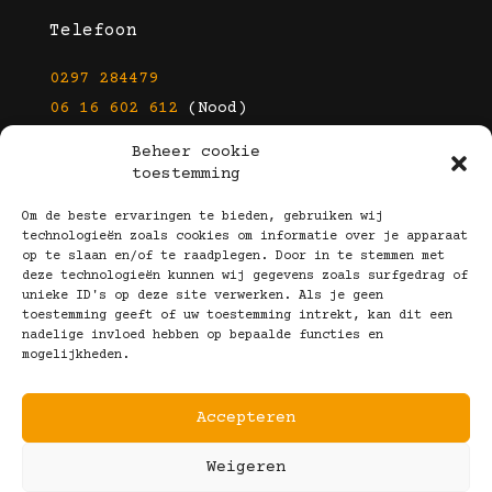
Telefoon
0297 284479
06 16 602 612
(Nood)
Beheer cookie
E-mail
toestemming
info@kootbrillen.nl
Om de beste ervaringen te bieden, gebruiken wij
technologieën zoals cookies om informatie over je apparaat
op te slaan en/of te raadplegen. Door in te stemmen met
Volg Ons!
deze technologieën kunnen wij gegevens zoals surfgedrag of
unieke ID's op deze site verwerken. Als je geen
toestemming geeft of uw toestemming intrekt, kan dit een
nadelige invloed hebben op bepaalde functies en
mogelijkheden.
Accepteren
Copyright © 2025 Koot Brillen
Weigeren
Algemene Voorwaarden