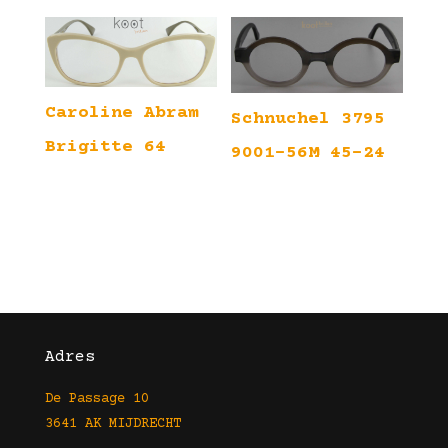
Caroline Abram
Schnuchel 3795
Brigitte 64
9001-56M 45-24
Adres
De Passage 10
3641 AK MIJDRECHT