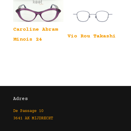
Caroline Abram
Vio Rou Takashi
Minois 24
Adres
De Passage 10
3641 AK MIJDRECHT