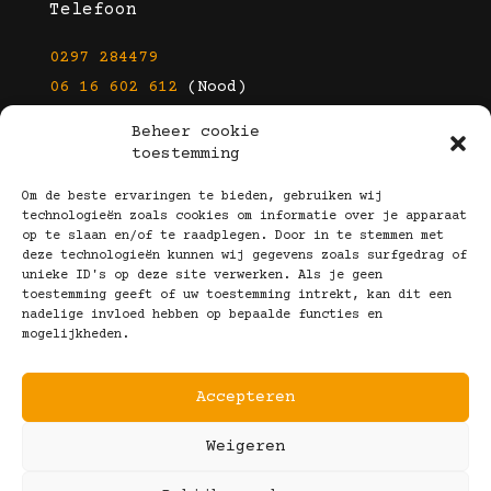
Telefoon
0297 284479
06 16 602 612
(Nood)
Beheer cookie
E-mail
toestemming
info@kootbrillen.nl
Om de beste ervaringen te bieden, gebruiken wij
technologieën zoals cookies om informatie over je apparaat
op te slaan en/of te raadplegen. Door in te stemmen met
Volg Ons!
deze technologieën kunnen wij gegevens zoals surfgedrag of
unieke ID's op deze site verwerken. Als je geen
toestemming geeft of uw toestemming intrekt, kan dit een
nadelige invloed hebben op bepaalde functies en
mogelijkheden.
Accepteren
Copyright © 2025 Koot Brillen
Weigeren
Algemene Voorwaarden
Realisatie door:
Webeyes
&
VirtuJoos