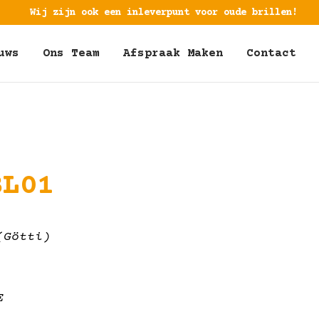
Wij zijn ook een inleverpunt voor oude brillen!
uws
Ons Team
Afspraak Maken
Contact
BL01
(Götti)
E