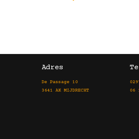
Adres
Te
De Passage 10
029
3641 AK MIJDRECHT
06 