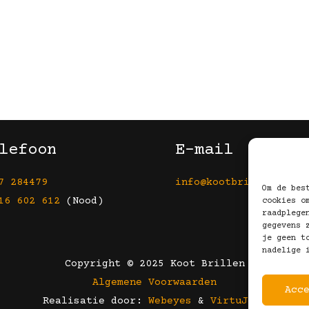
lefoon
E-mail
7 284479
info@kootbrillen.nl
Om de bes
16 602 612
(Nood)
cookies o
raadplege
gegevens 
je geen t
nadelige 
Copyright © 2025 Koot Brillen
Algemene Voorwaarden
Acc
Realisatie door:
Webeyes
&
VirtuJoos