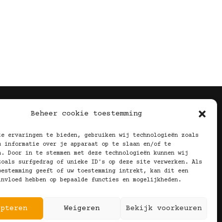
Volg Ons!
Beheer cookie toestemming
te ervaringen te bieden, gebruiken wij technologieën zoals
m informatie over je apparaat op te slaan en/of te
n. Door in te stemmen met deze technologieën kunnen wij
zoals surfgedrag of unieke ID's op deze site verwerken. Als
oestemming geeft of uw toestemming intrekt, kan dit een
invloed hebben op bepaalde functies en mogelijkheden.
epteren
Weigeren
Bekijk voorkeuren