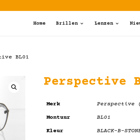
Home
Brillen
Lenzen
Nie
tive BL01
Perspective 
Merk
Perspective 
Montuur
BL01
Kleur
BLACK-B-STON