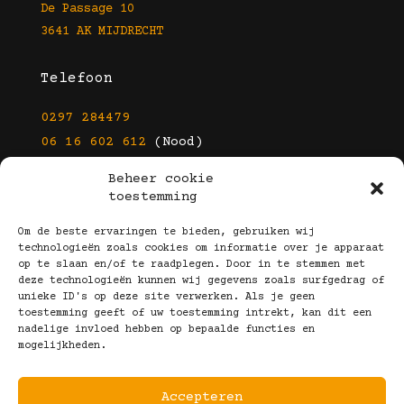
De Passage 10
3641 AK MIJDRECHT
Telefoon
0297 284479
06 16 602 612
(Nood)
Beheer cookie
E-mail
toestemming
info@kootbrillen.nl
Om de beste ervaringen te bieden, gebruiken wij
technologieën zoals cookies om informatie over je apparaat
op te slaan en/of te raadplegen. Door in te stemmen met
Volg Ons!
deze technologieën kunnen wij gegevens zoals surfgedrag of
unieke ID's op deze site verwerken. Als je geen
toestemming geeft of uw toestemming intrekt, kan dit een
nadelige invloed hebben op bepaalde functies en
mogelijkheden.
Accepteren