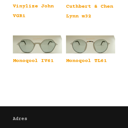
Vinylize John
Cuthbert & Chen
VGR1
Lynn m32
Monoqool IV61
Monoqool TL61
Adres