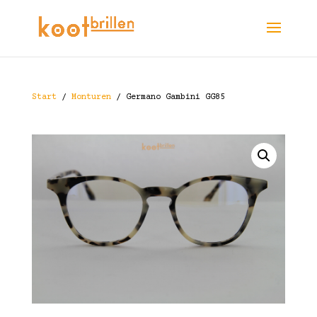
Start
/
Monturen
/ Germano Gambini GG85