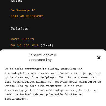
Adres
De Passage 10
3641 AK MIJDRECHT
Telefoon
0297 284479
06 16 602 612
(Nood)
Beheer cookie
E-mail
toestemming
info@kootbrillen.nl
Om de beste ervaringen te bieden, gebruiken wij
technologieën zoals cookies om informatie over je apparaat
op te slaan en/of te raadplegen. Door in te stemmen met
Volg Ons!
deze technologieën kunnen wij gegevens zoals surfgedrag of
unieke ID's op deze site verwerken. Als je geen
toestemming geeft of uw toestemming intrekt, kan dit een
nadelige invloed hebben op bepaalde functies en
mogelijkheden.