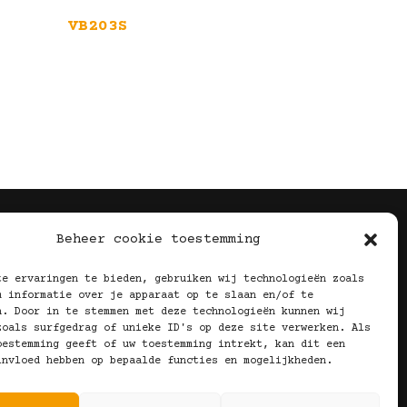
VB203S
Volg Ons!
Beheer cookie toestemming
te ervaringen te bieden, gebruiken wij technologieën zoals
m informatie over je apparaat op te slaan en/of te
n. Door in te stemmen met deze technologieën kunnen wij
zoals surfgedrag of unieke ID's op deze site verwerken. Als
oestemming geeft of uw toestemming intrekt, kan dit een
invloed hebben op bepaalde functies en mogelijkheden.