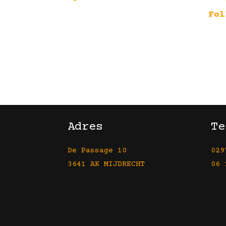
Fol
Adres
Te
De Passage 10
029
3641 AK MIJDRECHT
06 