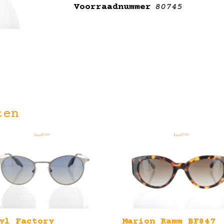
Voorraadnummer
80745
ten
yl Factory
Marion Ramm BF847