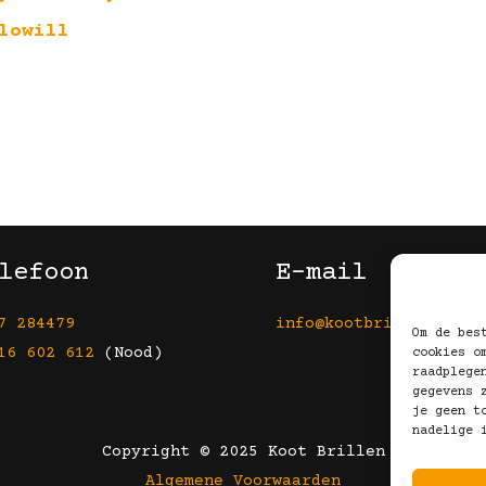
lowill
lefoon
E-mail
7 284479
info@kootbrillen.nl
Om de bes
16 602 612
(Nood)
cookies o
raadplege
gegevens 
je geen t
nadelige 
Copyright © 2025 Koot Brillen
Algemene Voorwaarden