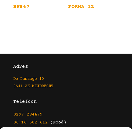
BF847
FORMA 12
Adres
De Passage 10
3641 AK MIJDRECHT
Telefoon
0297 284479
06 16 602 612
(Nood)