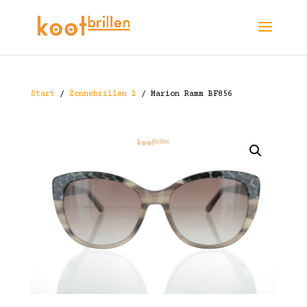
Start
/
Zonnebrillen 2
/ Marion Ramm BF856