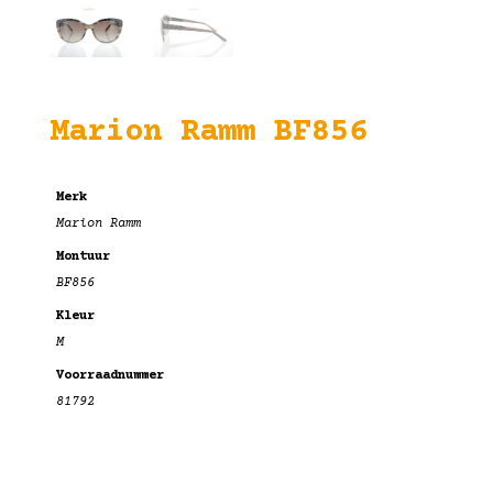
Marion Ramm BF856
Merk
Marion Ramm
Montuur
BF856
Kleur
M
Voorraadnummer
81792