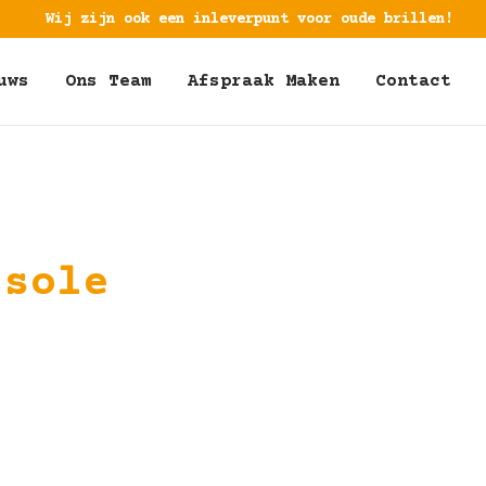
Wij zijn ook een inleverpunt voor oude brillen!
uws
Ons Team
Afspraak Maken
Contact
ssole