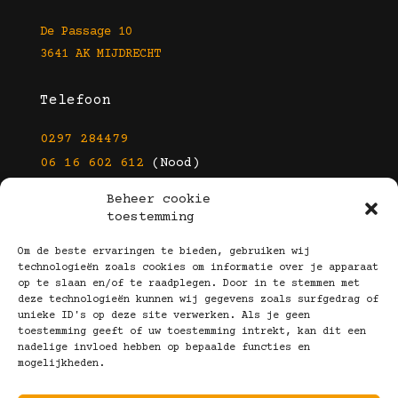
De Passage 10
3641 AK MIJDRECHT
Telefoon
0297 284479
06 16 602 612
(Nood)
Beheer cookie
E-mail
toestemming
info@kootbrillen.nl
Om de beste ervaringen te bieden, gebruiken wij
technologieën zoals cookies om informatie over je apparaat
op te slaan en/of te raadplegen. Door in te stemmen met
Volg Ons!
deze technologieën kunnen wij gegevens zoals surfgedrag of
unieke ID's op deze site verwerken. Als je geen
toestemming geeft of uw toestemming intrekt, kan dit een
nadelige invloed hebben op bepaalde functies en
mogelijkheden.