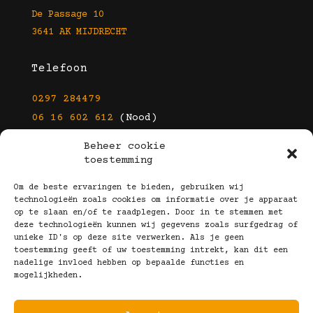
De Passage 10
3641 AK MIJDRECHT
Telefoon
0297 284479
06 16 602 612
(Nood)
Beheer cookie
E-mail
toestemming
info@kootbrillen.nl
Om de beste ervaringen te bieden, gebruiken wij
technologieën zoals cookies om informatie over je apparaat
op te slaan en/of te raadplegen. Door in te stemmen met
Volg Ons!
deze technologieën kunnen wij gegevens zoals surfgedrag of
unieke ID's op deze site verwerken. Als je geen
toestemming geeft of uw toestemming intrekt, kan dit een
nadelige invloed hebben op bepaalde functies en
mogelijkheden.