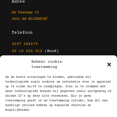
Adres
De Passage 10
3641 AK MIJDRECHT
Telefoon
0297 284479
06 16 602 612
(Nood)
Beheer cookie
E-mail
toestemming
info@kootbrillen.nl
Om de beste ervaringen te bieden, gebruiken wij
technologieën zoals cookies om informatie over je apparaat
op te slaan en/of te raadplegen. Door in te stemmen met
Volg Ons!
deze technologieën kunnen wij gegevens zoals surfgedrag of
unieke ID's op deze site verwerken. Als je geen
toestemming geeft of uw toestemming intrekt, kan dit een
nadelige invloed hebben op bepaalde functies en
mogelijkheden.