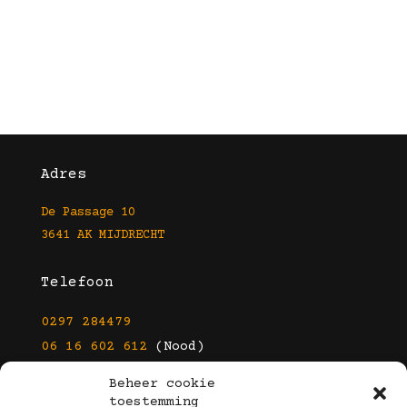
Adres
De Passage 10
3641 AK MIJDRECHT
Telefoon
0297 284479
06 16 602 612
(Nood)
Beheer cookie
E-mail
toestemming