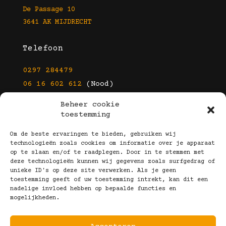
De Passage 10
3641 AK MIJDRECHT
Telefoon
0297 284479
06 16 602 612
(Nood)
Beheer cookie
E-mail
toestemming
info@kootbrillen.nl
Om de beste ervaringen te bieden, gebruiken wij
technologieën zoals cookies om informatie over je apparaat
op te slaan en/of te raadplegen. Door in te stemmen met
Volg Ons!
deze technologieën kunnen wij gegevens zoals surfgedrag of
unieke ID's op deze site verwerken. Als je geen
toestemming geeft of uw toestemming intrekt, kan dit een
nadelige invloed hebben op bepaalde functies en
mogelijkheden.