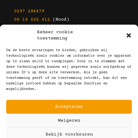
0297 284479
06 16 602 612
(Nood)
Beheer cookie
E-mail
toestemming
info@kootbrillen.nl
Om de beste ervaringen te bieden, gebruiken wij
technologieën zoals cookies om informatie over je apparaat
op te slaan en/of te raadplegen. Door in te stemmen met
Volg Ons!
deze technologieën kunnen wij gegevens zoals surfgedrag of
unieke ID's op deze site verwerken. Als je geen
toestemming geeft of uw toestemming intrekt, kan dit een
nadelige invloed hebben op bepaalde functies en
mogelijkheden.
Accepteren
Copyright © 2025 Koot Brillen
Weigeren
Algemene Voorwaarden
Realisatie door:
Webeyes
&
VirtuJoos
Bekijk voorkeuren