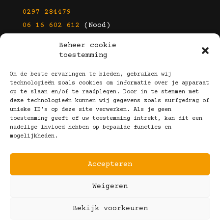
0297 284479
06 16 602 612
(Nood)
Beheer cookie
E-mail
toestemming
info@kootbrillen.nl
Om de beste ervaringen te bieden, gebruiken wij
technologieën zoals cookies om informatie over je apparaat
op te slaan en/of te raadplegen. Door in te stemmen met
Volg Ons!
deze technologieën kunnen wij gegevens zoals surfgedrag of
unieke ID's op deze site verwerken. Als je geen
toestemming geeft of uw toestemming intrekt, kan dit een
nadelige invloed hebben op bepaalde functies en
mogelijkheden.
Accepteren
Copyright © 2025 Koot Brillen
Weigeren
Algemene Voorwaarden
Realisatie door:
Webeyes
&
VirtuJoos
Bekijk voorkeuren
Illustraties door:
Marjolein Klijn