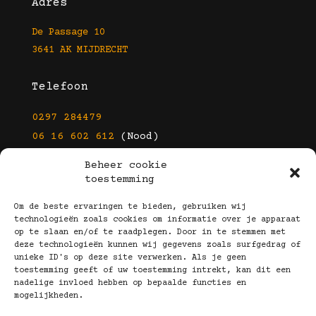
Adres
De Passage 10
3641 AK MIJDRECHT
Telefoon
0297 284479
06 16 602 612
(Nood)
Beheer cookie
E-mail
toestemming
info@kootbrillen.nl
Om de beste ervaringen te bieden, gebruiken wij
technologieën zoals cookies om informatie over je apparaat
op te slaan en/of te raadplegen. Door in te stemmen met
Volg Ons!
deze technologieën kunnen wij gegevens zoals surfgedrag of
unieke ID's op deze site verwerken. Als je geen
toestemming geeft of uw toestemming intrekt, kan dit een
nadelige invloed hebben op bepaalde functies en
mogelijkheden.