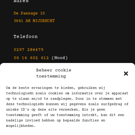
Adres
De Passage 10
3641 AK MIJDRECHT
Telefoon
0297 284479
06 16 602 612
(Nood)
Beheer cookie
E-mail
toestemming
info@kootbrillen.nl
Om de beste ervaringen te bieden, gebruiken wij
technologieën zoals cookies om informatie over je apparaat
op te slaan en/of te raadplegen. Door in te stemmen met
Volg Ons!
deze technologieën kunnen wij gegevens zoals surfgedrag of
unieke ID's op deze site verwerken. Als je geen
toestemming geeft of uw toestemming intrekt, kan dit een
nadelige invloed hebben op bepaalde functies en
mogelijkheden.