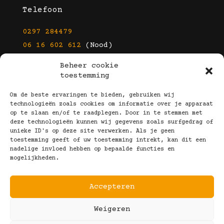
Telefoon
0297 284479
06 16 602 612
(Nood)
Beheer cookie
E-mail
toestemming
info@kootbrillen.nl
Om de beste ervaringen te bieden, gebruiken wij
technologieën zoals cookies om informatie over je apparaat
op te slaan en/of te raadplegen. Door in te stemmen met
Volg Ons!
deze technologieën kunnen wij gegevens zoals surfgedrag of
unieke ID's op deze site verwerken. Als je geen
toestemming geeft of uw toestemming intrekt, kan dit een
nadelige invloed hebben op bepaalde functies en
mogelijkheden.
Accepteren
Copyright © 2025 Koot Brillen
Weigeren
Algemene Voorwaarden