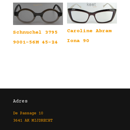
Caroline Abram
Schnuchel 3795
Iona 90
9001-56M 45-24
Adres
De Passage 10
3641 AK MIJDRECHT