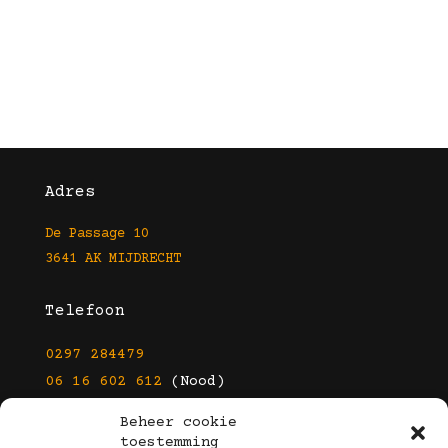
Adres
De Passage 10
3641 AK MIJDRECHT
Telefoon
0297 284479
06 16 602 612
(Nood)
Beheer cookie
E-mail
toestemming